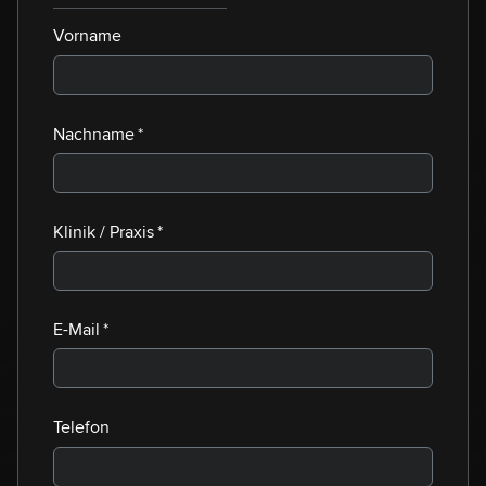
Vorname
Nachname
(erforderlich)
*
Klinik /​ Praxis
(erforderlich)
*
E-Mail
(erforderlich)
*
Telefon